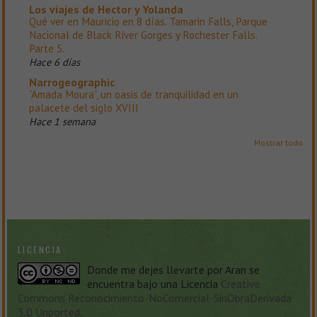
Los viajes de Hector y Yolanda
Qué ver en Mauricio en 8 días. Tamarin Falls, Parque
Nacional de Black River Gorges y Rochester Falls.
Parte 5.
Hace 6 días
Narrogeographic
“Amada Moura”, un oasis de tranquilidad en un
palacete del siglo XVIII
Hace 1 semana
Mostrar todo
LICENCIA
Donde me dejes llevarte
por
Aran
se
encuentra bajo una Licencia
Creative
Commons Reconocimiento-NoComercial-SinObraDerivada
3.0 Unported
.