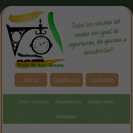
Todos los rincones del
mundo son igual de
importantes, ¿te apuntas a
descubrirlos?
Inicio
Quién soy
Contacto
Sitios visitados
Alojamientos
Dónde comer
Variedades