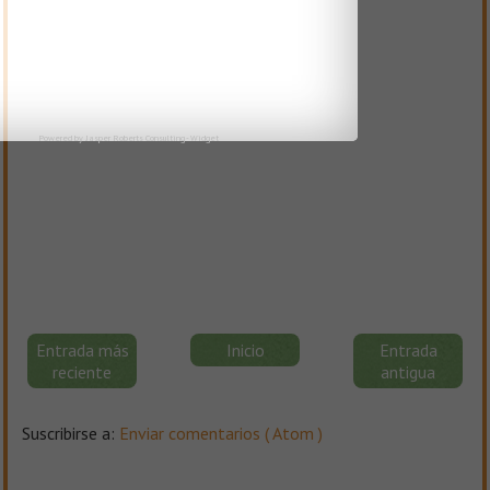
Powered by
Jasper Roberts Consulting
-
Widget
Entrada más
Inicio
Entrada
reciente
antigua
Suscribirse a:
Enviar comentarios ( Atom )