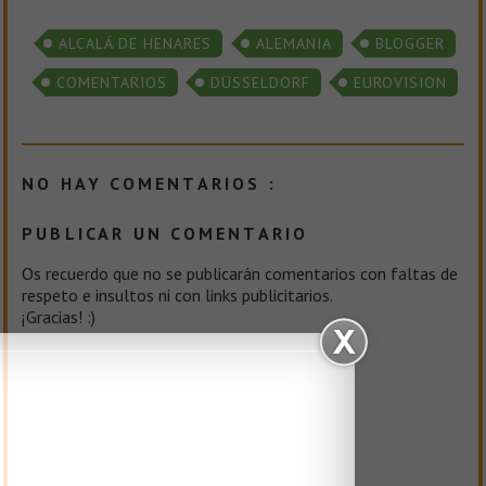
ALCALÁ DE HENARES
ALEMANIA
BLOGGER
COMENTARIOS
DÜSSELDORF
EUROVISION
NO HAY COMENTARIOS :
PUBLICAR UN COMENTARIO
Os recuerdo que no se publicarán comentarios con faltas de
respeto e insultos ni con links publicitarios.
¡Gracias! :)