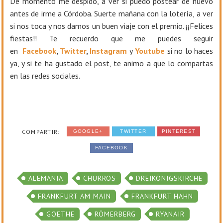
De momento me despido, a ver si puedo postear de nuevo
antes de irme a Córdoba. Suerte mañana con la lotería, a ver
si nos toca y nos damos un buen viaje con el premio. ¡¡Felices
fiestas!!
T
e recuerdo que me puedes seguir
en
Facebook
,
Twitter
,
Instagram
y
Youtube
si no lo haces
ya, y si te ha gustado el post, te animo a que lo compartas
en las redes sociales.
COMPARTIR:
GOOGLE+
TWITTER
PINTEREST
FACEBOOK
ALEMANIA
CHURROS
DREIKÖNIGSKIRCHE
FRANKFURT AM MAIN
FRANKFURT HAHN
GOETHE
RÖMERBERG
RYANAIR