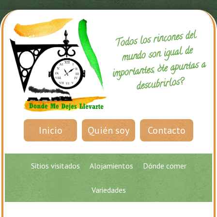
Todos los rincones del
mundo son igual de
importantes, ¿te apuntas a
descubrirlos?
Inicio
Quién soy
Contacto
Sitios visitados
Alojamientos
Dónde comer
Variedades