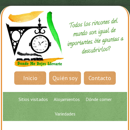
Todos los rincones del
mundo son igual de
importantes, ¿te apuntas a
descubrirlos?
Inicio
Quién soy
Contacto
Sitios visitados
Alojamientos
Dónde comer
Variedades