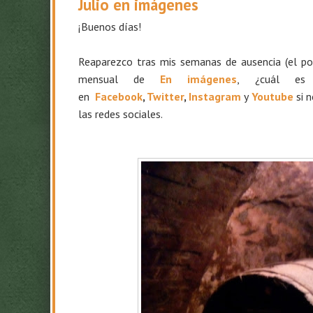
Julio en imágenes
¡Buenos días!
Reaparezco tras mis semanas de ausencia (el pos
mensual de
En imágenes
, ¿cuál es
en
Facebook
,
Twitter
,
Instagram
y
Youtube
si 
las redes sociales.