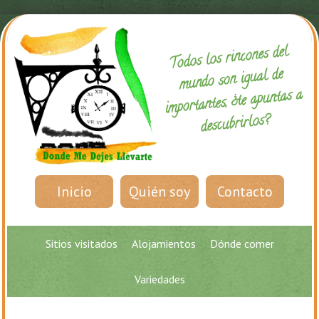
Todos los rincones del
mundo son igual de
importantes, ¿te apuntas a
descubrirlos?
Inicio
Quién soy
Contacto
Sitios visitados
Alojamientos
Dónde comer
Variedades