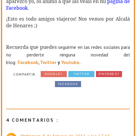
aparezco yo, os animo a que las veáis en mi
página de
Facebook
.
¡Esto es todo amigos viajeros! Nos vemos por Alcalá
de Henares ;)
Recuerda que puedes
seguirme en las redes sociales para
no perderte ninguna novedad del
blog:
Facebook
,
Twitter
y
Youtube
.
COMPARTIR:
GOOGLE+
TWITTER
PINTEREST
FACEBOOK
4 COMENTARIOS :
Unknown
8 de febrero de 2016 a las 17:15