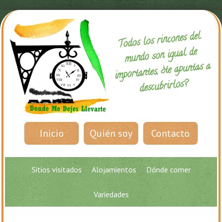
Todos los rincones del
mundo son igual de
importantes, ¿te apuntas a
descubrirlos?
Inicio
Quién soy
Contacto
Sitios visitados
Alojamientos
Dónde comer
Variedades