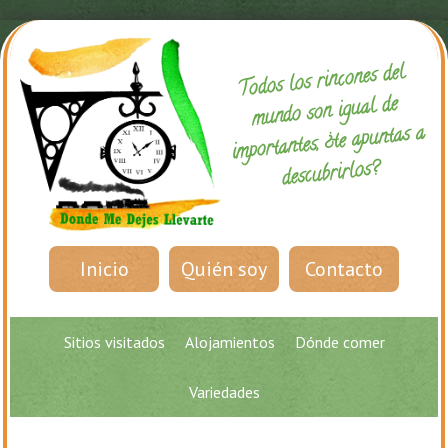
Todos los rincones del
mundo son igual de
importantes, ¿te apuntas a
descubrirlos?
Inicio
Quién soy
Contacto
Sitios visitados
Alojamientos
Dónde comer
Variedades