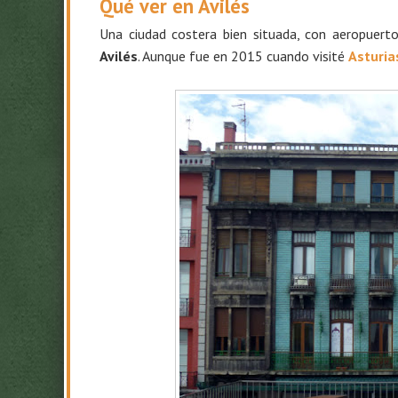
Qué ver en Avilés
Una ciudad costera bien situada, con aeropuerto
Avilés
. Aunque fue en 2015 cuando visité
Asturia