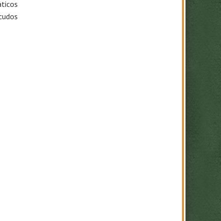
áticos
scudos