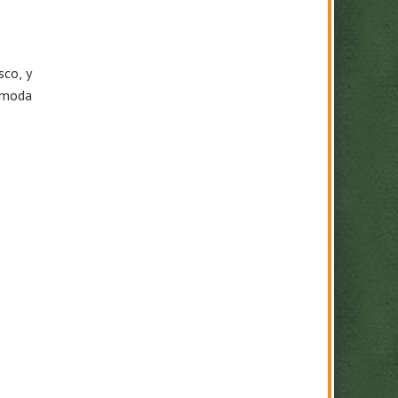
sco, y
cómoda