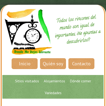
Todos los rincones del
mundo son igual de
importantes, ¿te apuntas a
descubrirlos?
Inicio
Quién soy
Contacto
Sitios visitados
Alojamientos
Dónde comer
Variedades