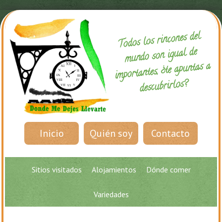
Todos los rincones del
mundo son igual de
importantes, ¿te apuntas a
descubrirlos?
Inicio
Quién soy
Contacto
Sitios visitados
Alojamientos
Dónde comer
Variedades