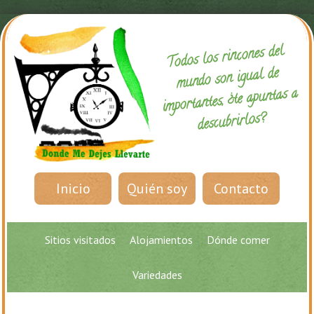
Todos los rincones del
mundo son igual de
importantes, ¿te apuntas a
descubrirlos?
Inicio
Quién soy
Contacto
Sitios visitados
Alojamientos
Dónde comer
Variedades