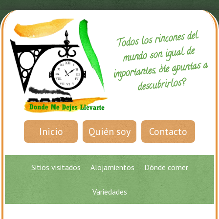
Todos los rincones del
mundo son igual de
importantes, ¿te apuntas a
descubrirlos?
Inicio
Quién soy
Contacto
Sitios visitados
Alojamientos
Dónde comer
Variedades