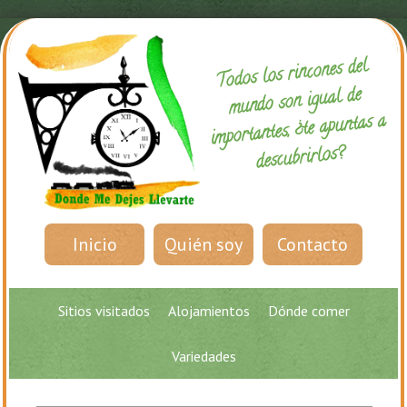
Todos los rincones del
mundo son igual de
importantes, ¿te apuntas a
descubrirlos?
Inicio
Quién soy
Contacto
Sitios visitados
Alojamientos
Dónde comer
Variedades